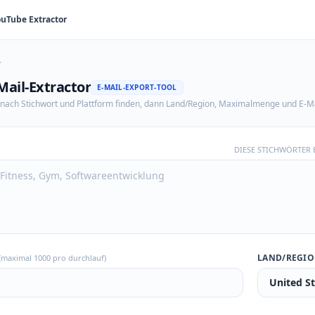
ouTube Extractor
T
Mail-Extractor
E-MAIL-EXPORT-TOOL
s nach Stichwort und Plattform finden, dann Land/Region, Maximalmenge und E-Ma
DIESE STICHWÖRTER 
LAND/REGI
(maximal 1000 pro durchlauf)
United S