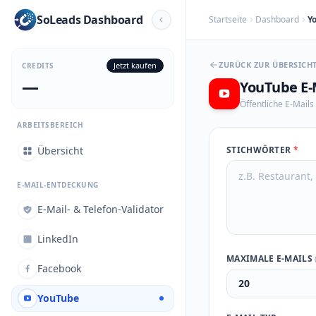
SoLeads Dashboard
Startseite
Dashboard
Y
ZURÜCK ZUR ÜBERSICH
Jetzt kaufen
CREDITS
—
YouTube E-
Öffentliche E-Mail
ARBEITSBEREICH
Übersicht
STICHWÖRTER
*
E-MAIL-ENTDECKUNG
E-Mail- & Telefon-Validator
LinkedIn
MAXIMALE E-MAILS
Facebook
YouTube