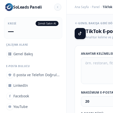
SoLeads Paneli
Ana Sayfa
Panel
TikTok 
GENEL BAKIŞA GERI D
Şimdi Satın Al
KREDI
—
TikTok E-po
Anahtar kelime ve p
ÇALIŞMA ALANI
Genel Bakış
ANAHTAR KELIMEL
E-POSTA BULUCU
E-posta ve Telefon Doğrulayıcı
LinkedIn
MAKSIMUM E-POST
Facebook
YouTube