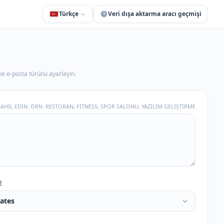
Türkçe
Veri dışa aktarma aracı geçmişi
e e-posta türünü ayarlayın.
AHİL EDİN. ÖRN. RESTORAN, FITNESS, SPOR SALONU, YAZILIM GELİŞTİRME
E
tates