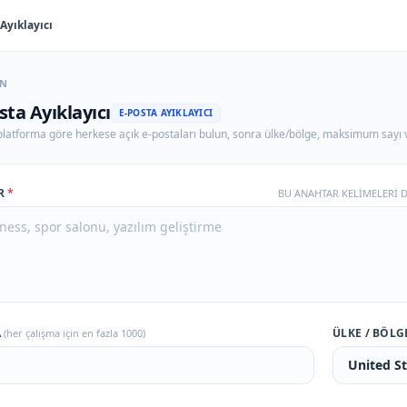
Ayıklayıcı
ÖN
sta Ayıklayıcı
E-POSTA AYIKLAYICI
latforma göre herkese açık e-postaları bulun, sonra ülke/bölge, maksimum sayı v
ER
*
BU ANAHTAR KELİMELERİ D
A
ÜLKE / BÖLG
(her çalışma için en fazla 1000)
United S