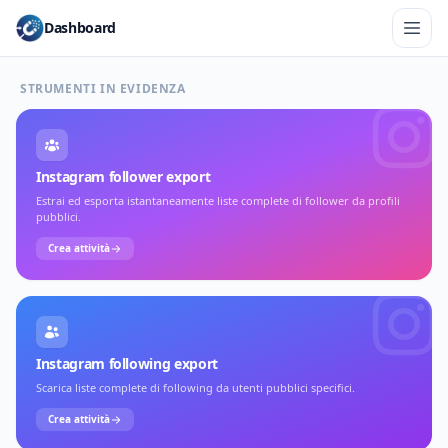
Dashboard
STRUMENTI IN EVIDENZA
Instagram follower export
Estrai ed esporta istantaneamente liste complete di follower da profili
pubblici.
Crea attività
Instagram following export
Scarica liste complete di following da utenti pubblici specifici.
Crea attività