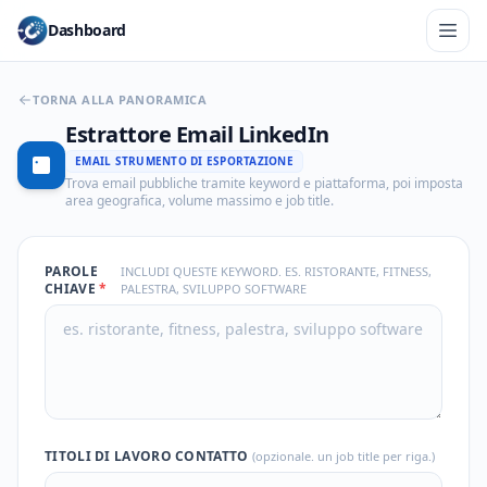
Dashboard
TORNA ALLA PANORAMICA
Estrattore Email LinkedIn
EMAIL STRUMENTO DI ESPORTAZIONE
Trova email pubbliche tramite keyword e piattaforma, poi imposta
area geografica, volume massimo e job title.
PAROLE
INCLUDI QUESTE KEYWORD. ES. RISTORANTE, FITNESS,
CHIAVE
*
PALESTRA, SVILUPPO SOFTWARE
TITOLI DI LAVORO CONTATTO
(opzionale. un job title per riga.)