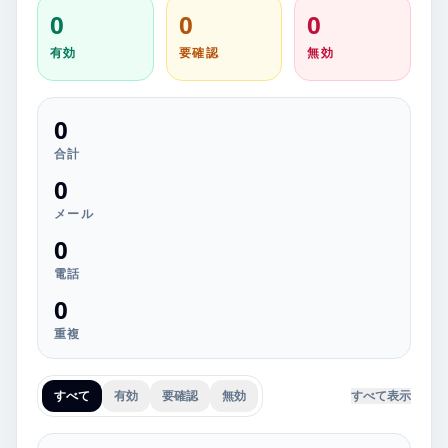
0
0
0
有効
要確認
無効
0
合計
0
メール
0
電話
0
重複
すべて
有効
要確認
無効
すべて表示