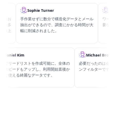
Sophie Turner
Ryan
のお
手作業せずに数分で構造化データとメール
ワークフ
を多
抽出ができるので、調査にかかる時間が大
要な結果
向上
幅に削減されました。
Daniel Kim
Michael Br
数分でリードリストを作成可能に。全体の
必要だったのは会
作業スピードもアップし、利用開始直後か
ンフィルターです
らすぐ使える綺麗なデータです。