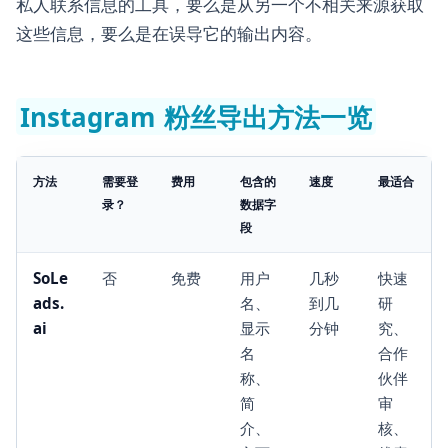
私人联系信息的工具，要么是从另一个不相关来源获取
这些信息，要么是在误导它的输出内容。
Instagram 粉丝导出方法一览
方法
需要登
费用
包含的
速度
最适合
录？
数据字
段
SoLe
否
免费
用户
几秒
快速
ads.
名、
到几
研
ai
显示
分钟
究、
名
合作
称、
伙伴
简
审
介、
核、