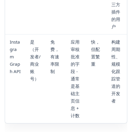
三方
插件
的用
户
Insta
是
免
应用
快，
构建
gra
（开
费，
审核
但配
周期
m
发者/
有速
批准
置繁
性、
Grap
商业
率限
的字
重
规模
h API
账
制
段 -
化跟
号）
通常
踪管
是基
道的
础主
开发
页信
者
息 +
计数