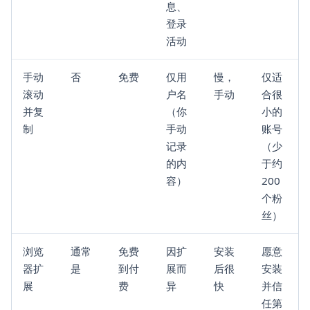
息、
登录
活动
手动
否
免费
仅用
慢，
仅适
滚动
户名
手动
合很
并复
（你
小的
制
手动
账号
记录
（少
的内
于约
容）
200
个粉
丝）
浏览
通常
免费
因扩
安装
愿意
器扩
是
到付
展而
后很
安装
展
费
异
快
并信
任第