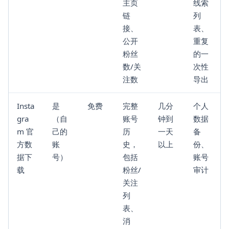
主页
线索
链
列
接、
表、
公开
重复
粉丝
的一
数/关
次性
注数
导出
Insta
是
免费
完整
几分
个人
gra
（自
账号
钟到
数据
m 官
己的
历
一天
备
方数
账
史，
以上
份、
据下
号）
包括
账号
载
粉丝/
审计
关注
列
表、
消