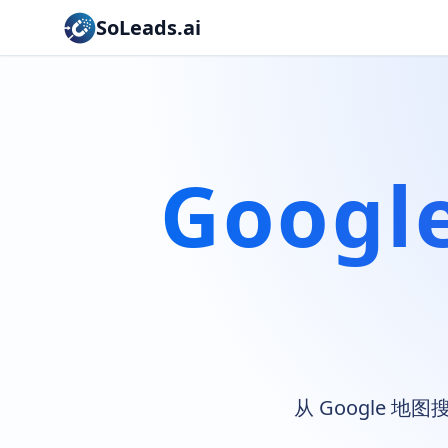
SoLeads.ai
Goog
从 Google