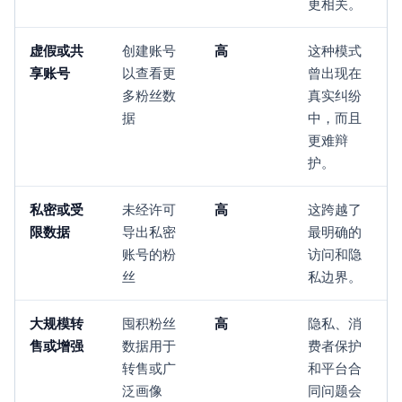
更相关。
虚假或共
创建账号
高
这种模式
享账号
以查看更
曾出现在
多粉丝数
真实纠纷
据
中，而且
更难辩
护。
私密或受
未经许可
高
这跨越了
限数据
导出私密
最明确的
账号的粉
访问和隐
丝
私边界。
大规模转
囤积粉丝
高
隐私、消
售或增强
数据用于
费者保护
转售或广
和平台合
泛画像
同问题会