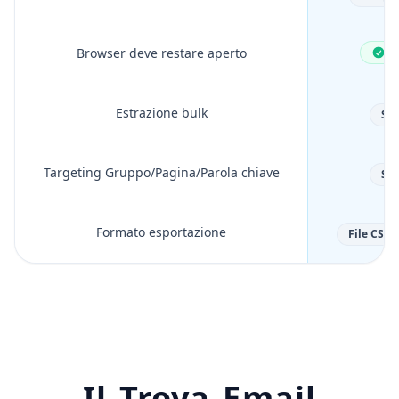
Browser deve restare aperto
N
Estrazione bulk
Sì
Targeting Gruppo/Pagina/Parola chiave
Sì
Formato esportazione
File CSV, 
Il Trova Email