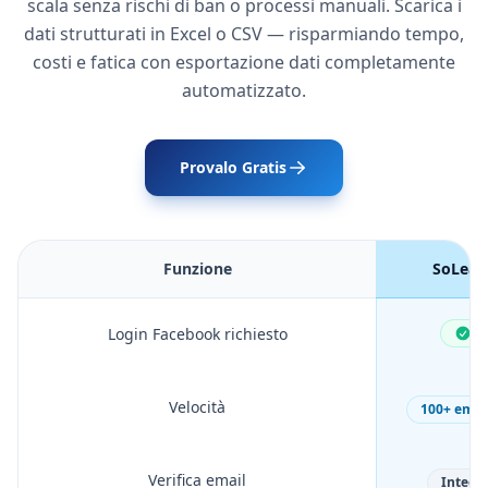
scala senza rischi di ban o processi manuali. Scarica i
dati strutturati in Excel o CSV — risparmiando tempo,
costi e fatica con esportazione dati completamente
automatizzato.
Provalo Gratis
Funzione
SoLeads
Login Facebook richiesto
N
Velocità
100+ emai
Verifica email
Integr