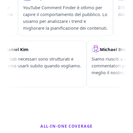
re
YouTube Comment Finder è ottimo per
Il flusso d
amo
capire il comportamento del pubblico. Lo
dati esport
o
usiamo per analizzare i trend e
migliorare la pianificazione dei contenuti.
Daniel Kim
Michael Br
Tutti i dati necessari sono strutturati e
Siamo riusciti a i
possiamo usarli subito quando vogliamo.
commentatori più 
meglio il nostro 
ALL-IN-ONE COVERAGE