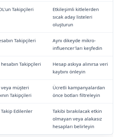
L'un Takipçileri
Etkileşimli kitlelerden
sıcak aday listeleri
oluşturun
sabın Takipçileri
Aynı dikeyde mikro-
influencer'ları keşfedin
 hesabın Takipçileri
Hesap askıya alınırsa veri
kaybını önleyin
 veya müşteri
Ücretli kampanyalardan
nın Takipçileri
önce botları filtreleyin
 Takip Edilenler
Takibi bırakılacak etkin
olmayan veya alakasız
hesapları belirleyin