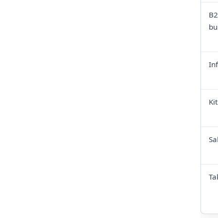
B2
bu
In
Ki
Sa
Ta