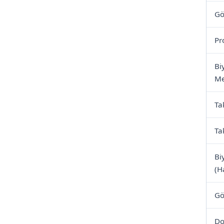
Gö
Pro
Bi
Me
Ta
Ta
Bi
(H
Gö
Do