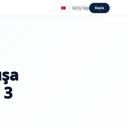
Giriş Yap
Başla
ışa
 3