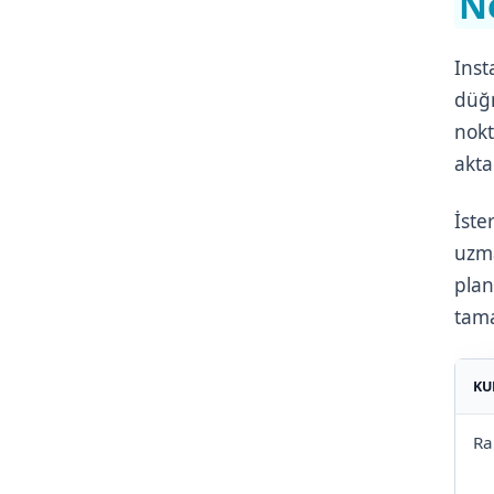
N
Inst
düğm
nokt
akta
İste
uzma
plan
tama
KU
Ra