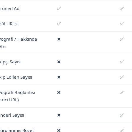
rünen Ad
✅
✅
fil URL'si
✅
✅
yografi / Hakkında
❌
✅
tni
kipçi Sayısı
❌
✅
kip Edilen Sayısı
❌
✅
yografi Bağlantısı
❌
✅
arici URL)
nderi Sayısı
❌
✅
ğrulanmış Rozet
❌
✅