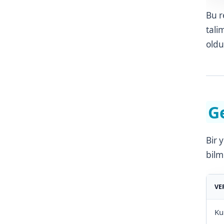
Bu r
tali
oldu
G
Bir 
bilm
VE
Ku