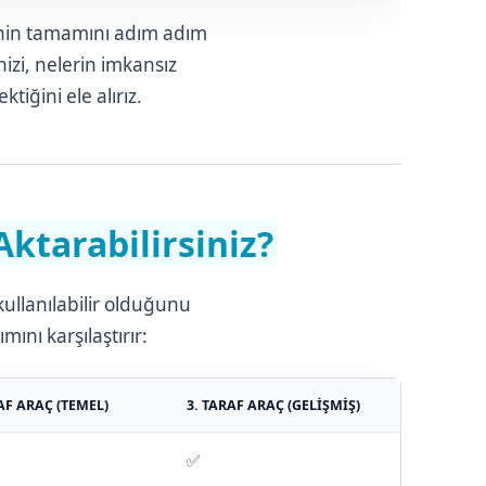
inin tamamını adım adım
nizi, nelerin imkansız
iğini ele alırız.
ktarabilirsiniz?
ullanılabilir olduğunu
ını karşılaştırır:
AF ARAÇ (TEMEL)
3. TARAF ARAÇ (GELIŞMIŞ)
✅