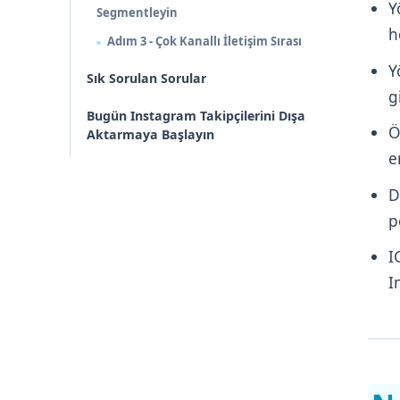
Y
Segmentleyin
h
Adım 3 - Çok Kanallı İletişim Sırası
Y
Sık Sorulan Sorular
g
Bugün Instagram Takipçilerini Dışa
Ö
Aktarmaya Başlayın
e
D
p
I
I