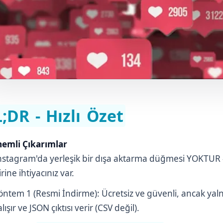
;DR - Hızlı Özet
emli Çıkarımlar
nstagram'da yerleşik bir dışa aktarma düğmesi YOKTU
irine ihtiyacınız var.
öntem 1 (Resmi İndirme): Ücretsiz ve güvenli, ancak yaln
alışır ve JSON çıktısı verir (CSV değil).