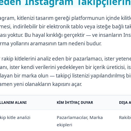
eden Instagram Takipçilerin
agram, kitlenizi tasarım gereği platformunun içinde kilitl
esi, indirilebilir bir elektronik tablo veya isteğe bağlı tak
ası yoktur. Bu hayal kırıklığı gerçektir — ve insanların In
rma yollarını aramasının tam nedeni budur.
r rakip kitlelerini analiz eden bir pazarlamacı, ister yeten
nı, ister kendi verilerini yedekleyen bir içerik üreticisi, ist
layan bir marka olun — takipçi listenizi yapılandırılmış 
men yeni olanakların kapısını açar.
LLANIM ALANI
KIM İHTIYAÇ DUYAR
DIŞA 
kip kitle analizi
Pazarlamacılar, Marka
Rakibi
ekipleri