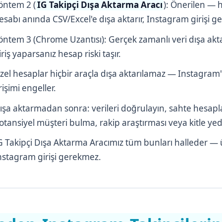
öntem 2 (
IG Takipçi Dışa Aktarma Aracı
): Önerilen — 
esabı anında CSV/Excel'e dışa aktarır, Instagram girişi 
öntem 3 (Chrome Uzantısı): Gerçek zamanlı veri dışa akta
iriş yaparsanız hesap riski taşır.
zel hesaplar hiçbir araçla dışa aktarılamaz — Instagram'ın
rişimi engeller.
ışa aktarmadan sonra: verileri doğrulayın, sahte hesaplar
otansiyel müşteri bulma, rakip araştırması veya kitle yed
G Takipçi Dışa Aktarma Aracımız tüm bunları halleder — ü
nstagram girişi gerekmez.