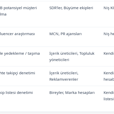
B potansiyel müşteri
SDR'ler, Büyüme ekipleri
Niş KO
lma
fluencer araştırması
MCN, PR ajansları
Niş he
tle yedekleme / taşıma
İçerik üreticileri, Topluluk
Kendi
yöneticileri
hte takipçi denetimi
İçerik üreticileri,
Kendi
Reklamverenler
hesabı
kip listesi denetimi
Bireyler, Marka hesapları
Kendi
listesi