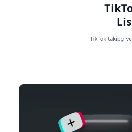
TikTo
Li
TikTok takipçi v