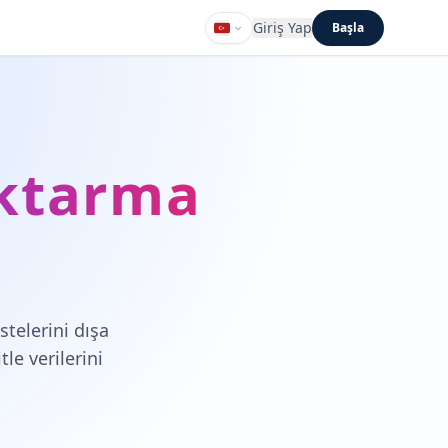
Giriş Yap
Başla
Aktarma
stelerini dışa
le verilerini