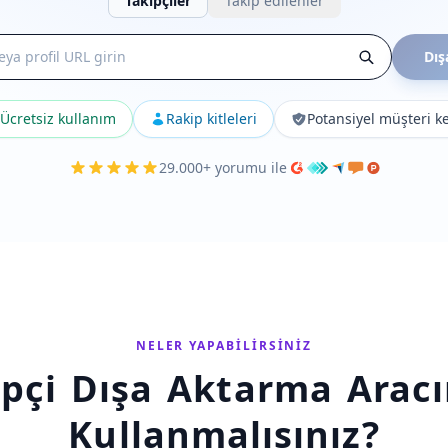
Takipçiler
Takip edilenler
Dış
Ücretsiz kullanım
Rakip kitleleri
Potansiyel müşteri ke
29.000+ yorumu ile
NELER YAPABILIRSINIZ
ipçi Dışa Aktarma Arac
Kullanmalısınız?