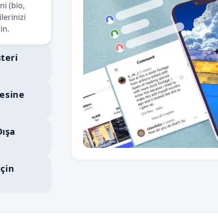
ni (bio,
lerinizi
in.
teri
tesine
Dışa
için