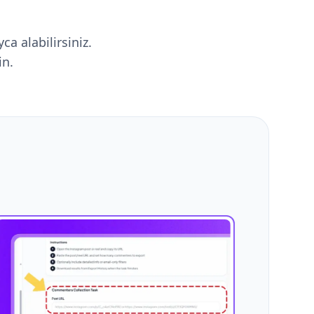
m
a alabilirsiniz.
in.