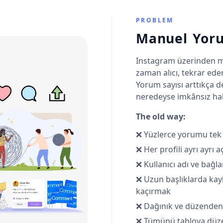
PROBLEM
Manuel Yor
Instagram üzerinden m
zaman alıcı, tekrar ede
Yorum sayısı arttıkça d
neredeyse imkânsız hale
The old way:
❌ Yüzlerce yorumu tek
❌ Her profili ayrı ayrı
❌ Kullanıcı adı ve bağla
❌ Uzun başlıklarda kay
kaçırmak
❌ Dağınık ve düzenden 
❌ Tümünü tabloya düze