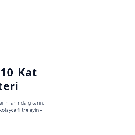
 10 Kat
teri
ını anında çıkarın,
kolayca filtreleyin –