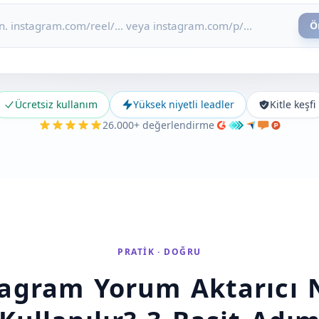
Ö
Ücretsiz kullanım
Yüksek niyetli leadler
Kitle keşfi
26.000+ değerlendirme
PRATIK · DOĞRU
tagram Yorum Aktarıcı N