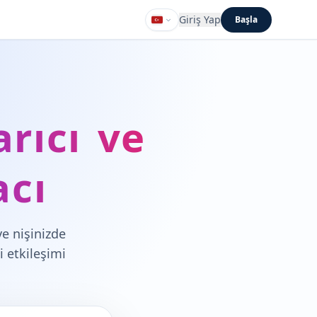
Giriş Yap
Başla
rıcı ve
acı
e nişinizde
i etkileşimi