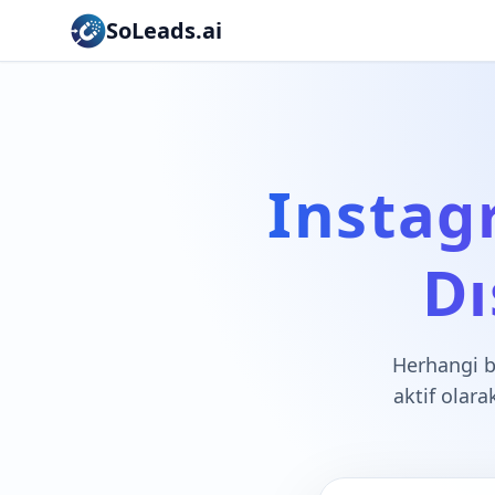
SoLeads.ai
Instag
Dı
Herhangi b
aktif olara