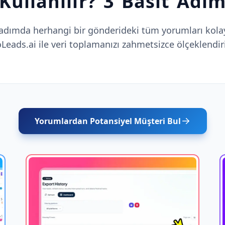
Kullanılır? 3 Basit Adı
adımda herhangi bir gönderideki tüm yorumları kolayc
Leads.ai ile veri toplamanızı zahmetsizce ölçeklendir
Yorumlardan Potansiyel Müşteri Bul