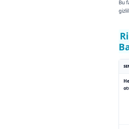
Bu f
gizl
R
Ba
SE
He
ot