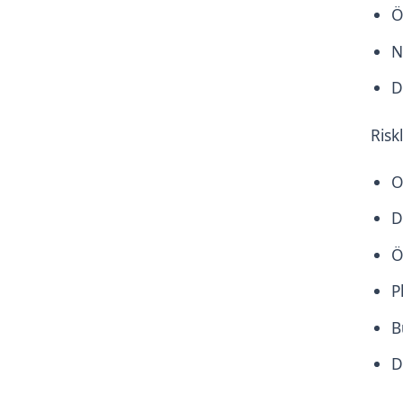
Ö
N
D
Risk
O
D
Ö
P
B
D