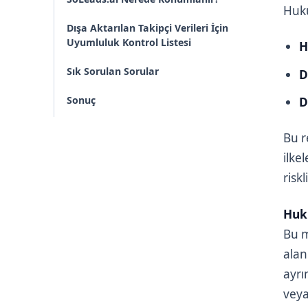
Huku
Dışa Aktarılan Takipçi Verileri İçin
Uyumluluk Kontrol Listesi
H
Sık Sorulan Sorular
D
Sonuç
D
Bu r
ilke
risk
Huk
Bu m
alan
ayrı
veya 