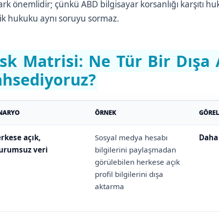
ark önemlidir; çünkü ABD bilgisayar korsanlığı karşıtı 
ilik hukuku aynı soruyu sormaz.
isk Matrisi: Ne Tür Bir Dış
hsediyoruz?
NARYO
ÖRNEK
GÖREL
rkese açık,
Sosyal medya hesabı
Daha
urumsuz veri
bilgilerini paylaşmadan
görülebilen herkese açık
profil bilgilerini dışa
aktarma