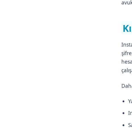
avuk
K
Inst
şifr
hesa
çalı
Daha
Y
I
S