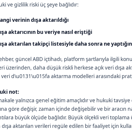
ki ve gizlilik riski üç şeye bağlıdır:
angi verinin dışa aktarıldığı
ışa aktarıcının bu veriye nasıl eriştiği
ışa aktarılan takipçi listesiyle daha sonra ne yaptığın
ehber, güncel ABD içtihadı, platform şartlarıyla ilgili konu
leri üzerinden, daha düşük riskli herkese açık veri dışa a
li veri d\u0131\u015fa aktarma modelleri arasındaki pratik
uki not:
akale yalnızca genel eğitim amaçlıdır ve hukuki tavsiye d
ına göre değişir, zaman içinde değişebilir ve bir aracın nası
ntılara büyük ölçüde bağlıdır. Büyük ölçekli veri toplama 
dışa aktarılan verileri regüle edilen bir faaliyet için kullan