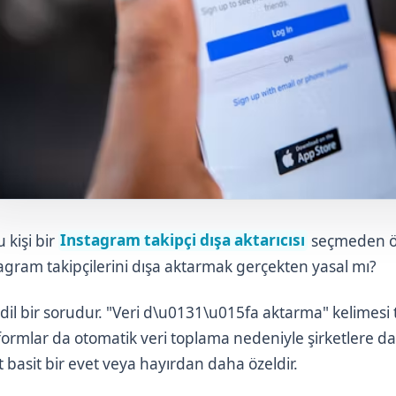
 kişi bir
Instagram takipçi dışa aktarıcısı
seçmeden ön
agram takipçilerini dışa aktarmak gerçekten yasal mı?
dil bir sorudur. "Veri d\u0131\u015fa aktarma" kelimesi tek
formlar da otomatik veri toplama nedeniyle şirketlere da
t basit bir evet veya hayırdan daha özeldir.