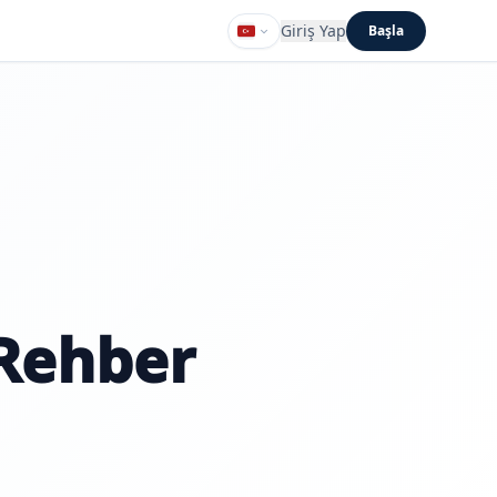
Giriş Yap
Başla
Rehber