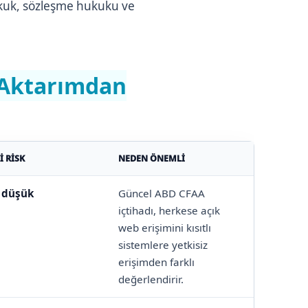
hukuk, sözleşme hukuku ve
a Aktarımdan
I RISK
NEDEN ÖNEMLI
 düşük
Güncel ABD CFAA
içtihadı, herkese açık
web erişimini kısıtlı
sistemlere yetkisiz
erişimden farklı
değerlendirir.