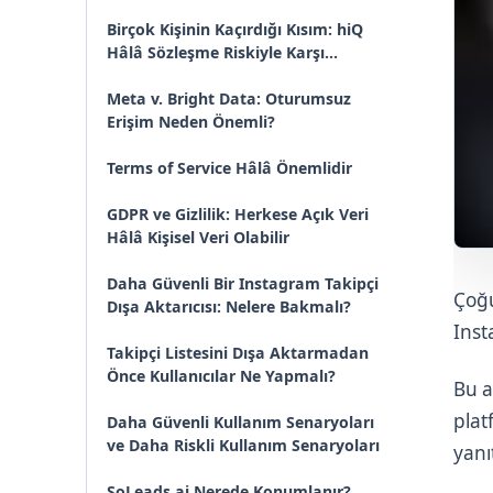
Söylüyor?
Birçok Kişinin Kaçırdığı Kısım: hiQ
Hâlâ Sözleşme Riskiyle Karşı
Karşıyaydı
Meta v. Bright Data: Oturumsuz
Erişim Neden Önemli?
Terms of Service Hâlâ Önemlidir
GDPR ve Gizlilik: Herkese Açık Veri
Hâlâ Kişisel Veri Olabilir
Daha Güvenli Bir Instagram Takipçi
Çoğu
Dışa Aktarıcısı: Nelere Bakmalı?
Inst
Takipçi Listesini Dışa Aktarmadan
Önce Kullanıcılar Ne Yapmalı?
Bu a
plat
Daha Güvenli Kullanım Senaryoları
ve Daha Riskli Kullanım Senaryoları
yanı
SoLeads.ai Nerede Konumlanır?