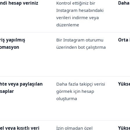
ndi hesap veriniz
Kontrol ettiğiniz bir
Daha 
Instagram hesabındaki
verileri indirme veya
düzenleme
riş yapılmış
Bir Instagram oturumu
Orta 
omasyon
üzerinden bot çalıştırma
hte veya paylaşılan
Daha fazla takipçi verisi
Yüks
saplar
görmek için hesap
oluşturma
el veya kısıtlı veri
İzin olmadan özel
Yüks